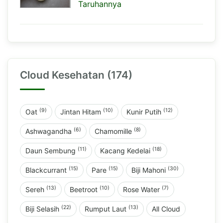
Taruhannya
Cloud Kesehatan (174)
(9)
(10)
(12)
Oat
Jintan Hitam
Kunir Putih
(6)
(8)
Ashwagandha
Chamomille
(11)
(18)
Daun Sembung
Kacang Kedelai
(15)
(15)
(30)
Blackcurrant
Pare
Biji Mahoni
(13)
(10)
(7)
Sereh
Beetroot
Rose Water
(22)
(13)
Biji Selasih
Rumput Laut
All Cloud