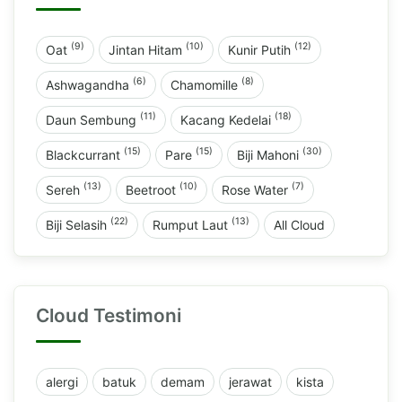
(9)
(10)
(12)
Oat
Jintan Hitam
Kunir Putih
(6)
(8)
Ashwagandha
Chamomille
(11)
(18)
Daun Sembung
Kacang Kedelai
(15)
(15)
(30)
Blackcurrant
Pare
Biji Mahoni
(13)
(10)
(7)
Sereh
Beetroot
Rose Water
(22)
(13)
Biji Selasih
Rumput Laut
All Cloud
Cloud Testimoni
alergi
batuk
demam
jerawat
kista