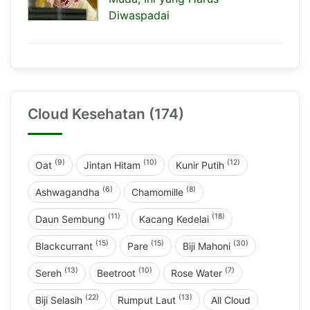
Diwaspadai
Cloud Kesehatan (174)
(9)
(10)
(12)
Oat
Jintan Hitam
Kunir Putih
(6)
(8)
Ashwagandha
Chamomille
(11)
(18)
Daun Sembung
Kacang Kedelai
(15)
(15)
(30)
Blackcurrant
Pare
Biji Mahoni
(13)
(10)
(7)
Sereh
Beetroot
Rose Water
(22)
(13)
Biji Selasih
Rumput Laut
All Cloud