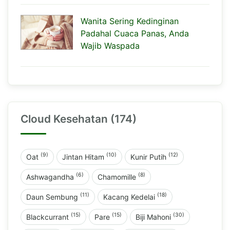
Wanita Sering Kedinginan
Padahal Cuaca Panas, Anda
Wajib Waspada
Cloud Kesehatan (174)
(9)
(10)
(12)
Oat
Jintan Hitam
Kunir Putih
(6)
(8)
Ashwagandha
Chamomille
(11)
(18)
Daun Sembung
Kacang Kedelai
(15)
(15)
(30)
Blackcurrant
Pare
Biji Mahoni