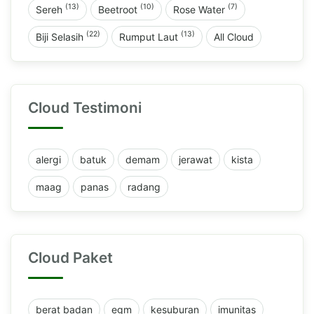
(13)
(10)
(7)
Sereh
Beetroot
Rose Water
(22)
(13)
Biji Selasih
Rumput Laut
All Cloud
Cloud Testimoni
alergi
batuk
demam
jerawat
kista
maag
panas
radang
Cloud Paket
berat badan
egm
kesuburan
imunitas