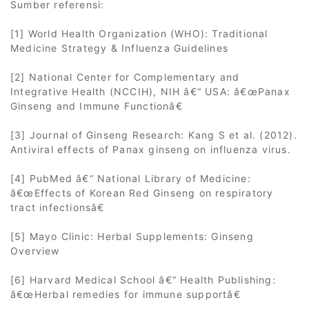
Sumber referensi:
[1] World Health Organization (WHO): Traditional
Medicine Strategy & Influenza Guidelines
[2] National Center for Complementary and
Integrative Health (NCCIH), NIH â€“ USA: â€œPanax
Ginseng and Immune Functionâ€
[3] Journal of Ginseng Research: Kang S et al. (2012).
Antiviral effects of Panax ginseng on influenza virus.
[4] PubMed â€“ National Library of Medicine:
â€œEffects of Korean Red Ginseng on respiratory
tract infectionsâ€
[5] Mayo Clinic: Herbal Supplements: Ginseng
Overview
[6] Harvard Medical School â€“ Health Publishing:
â€œHerbal remedies for immune supportâ€