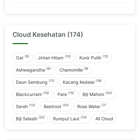
Cloud Kesehatan (174)
(9)
(10)
(12)
Oat
Jintan Hitam
Kunir Putih
(6)
(8)
Ashwagandha
Chamomille
(11)
(18)
Daun Sembung
Kacang Kedelai
(15)
(15)
(30)
Blackcurrant
Pare
Biji Mahoni
(13)
(10)
(7)
Sereh
Beetroot
Rose Water
(22)
(13)
Biji Selasih
Rumput Laut
All Cloud