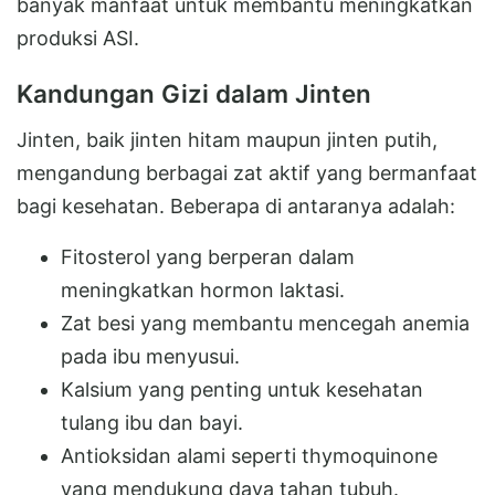
banyak manfaat untuk membantu meningkatkan
produksi ASI.
Kandungan Gizi dalam Jinten
Jinten, baik jinten hitam maupun jinten putih,
mengandung berbagai zat aktif yang bermanfaat
bagi kesehatan. Beberapa di antaranya adalah:
Fitosterol yang berperan dalam
meningkatkan hormon laktasi.
Zat besi yang membantu mencegah anemia
pada ibu menyusui.
Kalsium yang penting untuk kesehatan
tulang ibu dan bayi.
Antioksidan alami seperti thymoquinone
yang mendukung daya tahan tubuh.