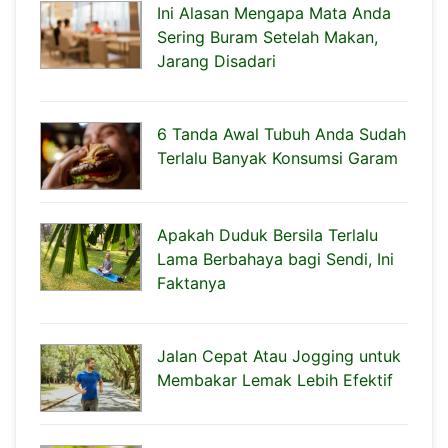
Ini Alasan Mengapa Mata Anda
Sering Buram Setelah Makan,
Jarang Disadari
6 Tanda Awal Tubuh Anda Sudah
Terlalu Banyak Konsumsi Garam
Apakah Duduk Bersila Terlalu
Lama Berbahaya bagi Sendi, Ini
Faktanya
Jalan Cepat Atau Jogging untuk
Membakar Lemak Lebih Efektif