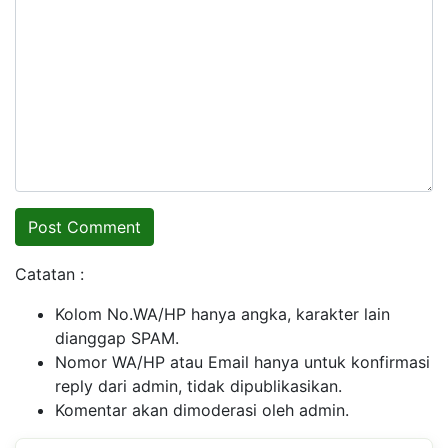
Catatan :
Kolom No.WA/HP hanya angka, karakter lain
dianggap SPAM.
Nomor WA/HP atau Email hanya untuk konfirmasi
reply dari admin, tidak dipublikasikan.
Komentar akan dimoderasi oleh admin.