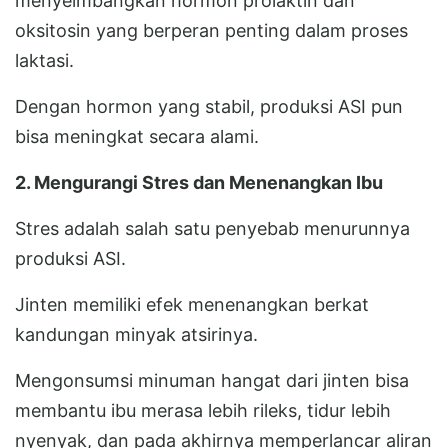
menyeimbangkan hormon prolaktin dan
oksitosin yang berperan penting dalam proses
laktasi.
Dengan hormon yang stabil, produksi ASI pun
bisa meningkat secara alami.
2. Mengurangi Stres dan Menenangkan Ibu
Stres adalah salah satu penyebab menurunnya
produksi ASI.
Jinten memiliki efek menenangkan berkat
kandungan minyak atsirinya.
Mengonsumsi minuman hangat dari jinten bisa
membantu ibu merasa lebih rileks, tidur lebih
nyenyak, dan pada akhirnya memperlancar aliran