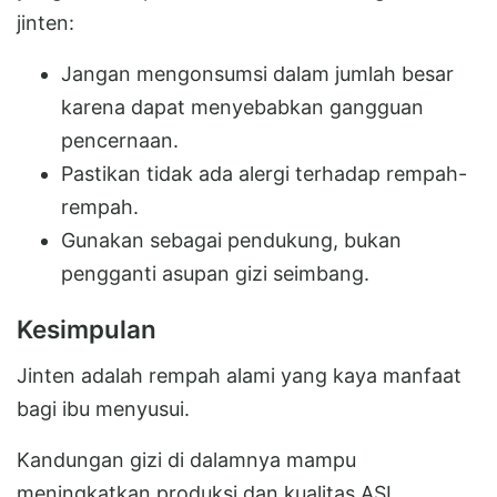
jinten:
Jangan mengonsumsi dalam jumlah besar
karena dapat menyebabkan gangguan
pencernaan.
Pastikan tidak ada alergi terhadap rempah-
rempah.
Gunakan sebagai pendukung, bukan
pengganti asupan gizi seimbang.
Kesimpulan
Jinten adalah rempah alami yang kaya manfaat
bagi ibu menyusui.
Kandungan gizi di dalamnya mampu
meningkatkan produksi dan kualitas ASI,