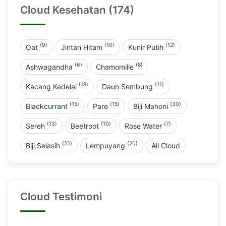
Cloud Kesehatan (174)
(9)
(10)
(12)
Oat
Jintan Hitam
Kunir Putih
(6)
(8)
Ashwagandha
Chamomille
(18)
(11)
Kacang Kedelai
Daun Sembung
(15)
(15)
(30)
Blackcurrant
Pare
Biji Mahoni
(13)
(10)
(7)
Sereh
Beetroot
Rose Water
(22)
(20)
Biji Selasih
Lempuyang
All Cloud
Cloud Testimoni