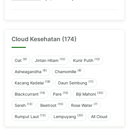
Cloud Kesehatan (174)
(9)
(10)
(12)
Oat
Jintan Hitam
Kunir Putih
(6)
(8)
Ashwagandha
Chamomille
(18)
(11)
Kacang Kedelai
Daun Sembung
(15)
(15)
(30)
Blackcurrant
Pare
Biji Mahoni
(13)
(10)
(7)
Sereh
Beetroot
Rose Water
(13)
(20)
Rumput Laut
Lempuyang
All Cloud