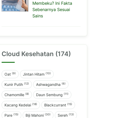
Membeku? Ini Fakta
Sebenarnya Sesuai
Sains
Cloud Kesehatan (174)
(9)
(10)
Oat
Jintan Hitam
(12)
(6)
Kunir Putih
Ashwagandha
(8)
(11)
Chamomille
Daun Sembung
(18)
(15)
Kacang Kedelai
Blackcurrant
(15)
(30)
(13)
Pare
Biji Mahoni
Sereh