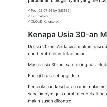
perubahan biologis nyata yang membuat
√ Post 02-07-26 by (Id3592)
√ 1255 views
√ CLOUD
Kolesterol
Kenapa Usia 30-an M
Di usia 20-an, Anda bisa makan nasi dua
dan berat badan tetap aman.
Masuk usia 30-an, satu piring nasi ekst
Energi tidak setinggi dulu.
Pemeriksaan kesehatan rutin mulai me
sebelumnya: gula darah mendekati batas
makin susah dikontrol.