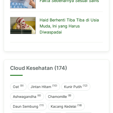
Fakta Sebenarnya Sesuai Sains
Haid Berhenti Tiba Tiba di Usia
Muda, Ini yang Harus
Diwaspadai
Cloud Kesehatan (174)
(9)
(10)
(12)
Oat
Jintan Hitam
Kunir Putih
(6)
(8)
Ashwagandha
Chamomille
(11)
(18)
Daun Sembung
Kacang Kedelai