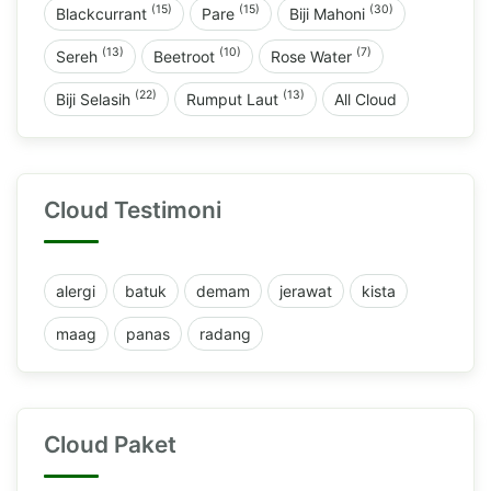
(15)
(15)
(30)
Blackcurrant
Pare
Biji Mahoni
(13)
(10)
(7)
Sereh
Beetroot
Rose Water
(22)
(13)
Biji Selasih
Rumput Laut
All Cloud
Cloud Testimoni
alergi
batuk
demam
jerawat
kista
maag
panas
radang
Cloud Paket