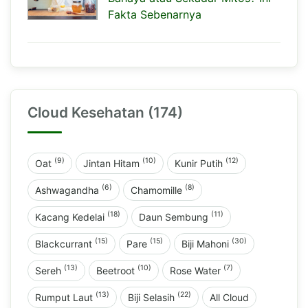
Fakta Sebenarnya
Cloud Kesehatan (174)
(9)
(10)
(12)
Oat
Jintan Hitam
Kunir Putih
(6)
(8)
Ashwagandha
Chamomille
(18)
(11)
Kacang Kedelai
Daun Sembung
(15)
(15)
(30)
Blackcurrant
Pare
Biji Mahoni
(13)
(10)
(7)
Sereh
Beetroot
Rose Water
(13)
(22)
Rumput Laut
Biji Selasih
All Cloud