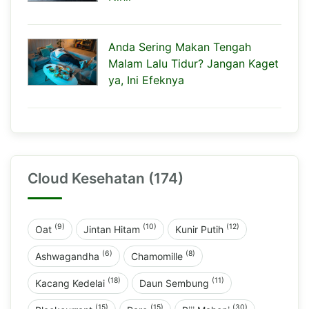
Anda Sering Makan Tengah
Malam Lalu Tidur? Jangan Kaget
ya, Ini Efeknya
Cloud Kesehatan (174)
(9)
(10)
(12)
Oat
Jintan Hitam
Kunir Putih
(6)
(8)
Ashwagandha
Chamomille
(18)
(11)
Kacang Kedelai
Daun Sembung
(15)
(15)
(30)