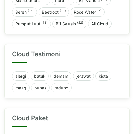
Blackcurrant
Pare
Biji Mahoni
(13)
(10)
(7)
Sereh
Beetroot
Rose Water
(13)
(22)
Rumput Laut
Biji Selasih
All Cloud
Cloud Testimoni
alergi
batuk
demam
jerawat
kista
maag
panas
radang
Cloud Paket