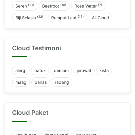
(13)
(10)
(7)
Sereh
Beetroot
Rose Water
(22)
(13)
Biji Selasih
Rumput Laut
All Cloud
Cloud Testimoni
alergi
batuk
demam
jerawat
kista
maag
panas
radang
Cloud Paket
kesuburan
darah tinggi
best seller