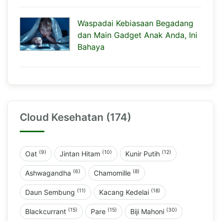
Waspadai Kebiasaan Begadang
dan Main Gadget Anak Anda, Ini
Bahaya
Cloud Kesehatan (174)
(9)
(10)
(12)
Oat
Jintan Hitam
Kunir Putih
(6)
(8)
Ashwagandha
Chamomille
(11)
(18)
Daun Sembung
Kacang Kedelai
(15)
(15)
(30)
Blackcurrant
Pare
Biji Mahoni