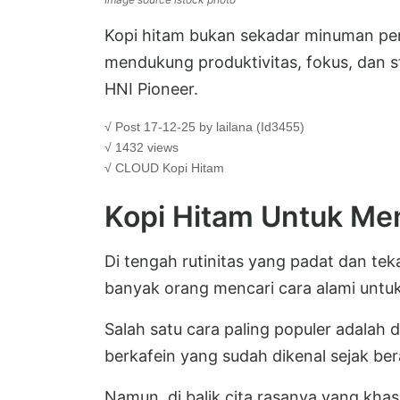
Kopi hitam bukan sekadar minuman pen
mendukung produktivitas, fokus, dan s
HNI Pioneer.
√ Post 17-12-25 by lailana (Id3455)
√ 1432 views
√ CLOUD
Kopi Hitam
Kopi Hitam Untuk Men
Di tengah rutinitas yang padat dan te
banyak orang mencari cara alami untu
Salah satu cara paling populer adalah
berkafein yang sudah dikenal sejak ber
Namun, di balik cita rasanya yang kh