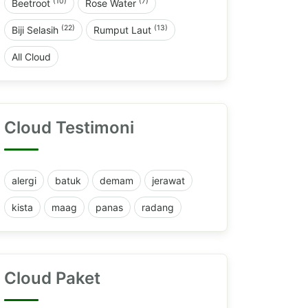
(10)
(7)
Beetroot
Rose Water
(22)
(13)
Biji Selasih
Rumput Laut
All Cloud
Cloud Testimoni
alergi
batuk
demam
jerawat
kista
maag
panas
radang
Cloud Paket