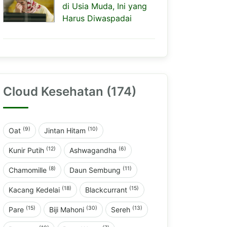
di Usia Muda, Ini yang
Harus Diwaspadai
Cloud Kesehatan (174)
(9)
(10)
Oat
Jintan Hitam
(12)
(6)
Kunir Putih
Ashwagandha
(8)
(11)
Chamomille
Daun Sembung
(18)
(15)
Kacang Kedelai
Blackcurrant
(15)
(30)
(13)
Pare
Biji Mahoni
Sereh