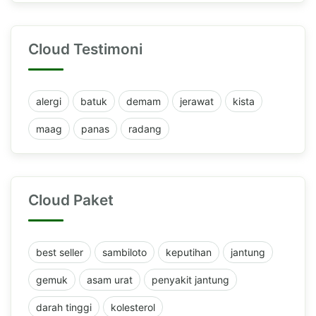
Cloud Testimoni
alergi
batuk
demam
jerawat
kista
maag
panas
radang
Cloud Paket
best seller
sambiloto
keputihan
jantung
gemuk
asam urat
penyakit jantung
darah tinggi
kolesterol