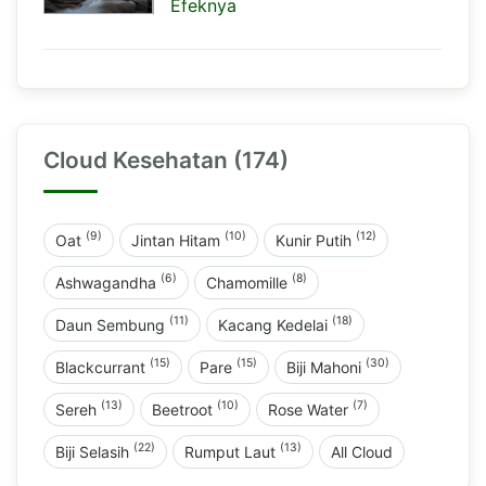
Efeknya
Cloud Kesehatan (174)
(9)
(10)
(12)
Oat
Jintan Hitam
Kunir Putih
(6)
(8)
Ashwagandha
Chamomille
(11)
(18)
Daun Sembung
Kacang Kedelai
(15)
(15)
(30)
Blackcurrant
Pare
Biji Mahoni
(13)
(10)
(7)
Sereh
Beetroot
Rose Water
(22)
(13)
Biji Selasih
Rumput Laut
All Cloud