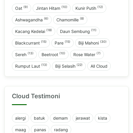
(9)
(10)
(12)
Oat
Jintan Hitam
Kunir Putih
(6)
(8)
Ashwagandha
Chamomille
(18)
(11)
Kacang Kedelai
Daun Sembung
(15)
(15)
(30)
Blackcurrant
Pare
Biji Mahoni
(13)
(10)
(7)
Sereh
Beetroot
Rose Water
(13)
(22)
Rumput Laut
Biji Selasih
All Cloud
Cloud Testimoni
alergi
batuk
demam
jerawat
kista
maag
panas
radang