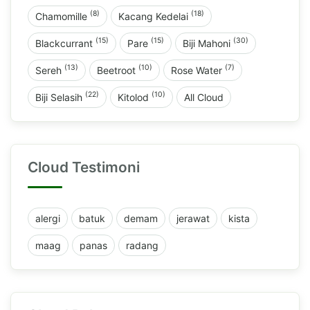
(8)
(18)
Chamomille
Kacang Kedelai
(15)
(15)
(30)
Blackcurrant
Pare
Biji Mahoni
(13)
(10)
(7)
Sereh
Beetroot
Rose Water
(22)
(10)
Biji Selasih
Kitolod
All Cloud
Cloud Testimoni
alergi
batuk
demam
jerawat
kista
maag
panas
radang