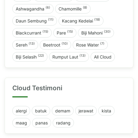
(6)
(8)
Ashwagandha
Chamomille
(11)
(18)
Daun Sembung
Kacang Kedelai
(15)
(15)
(30)
Blackcurrant
Pare
Biji Mahoni
(13)
(10)
(7)
Sereh
Beetroot
Rose Water
(22)
(13)
Biji Selasih
Rumput Laut
All Cloud
Cloud Testimoni
alergi
batuk
demam
jerawat
kista
maag
panas
radang