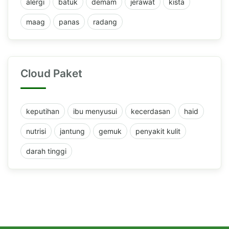
alergi
batuk
demam
jerawat
kista
maag
panas
radang
Cloud Paket
keputihan
ibu menyusui
kecerdasan
haid
nutrisi
jantung
gemuk
penyakit kulit
darah tinggi