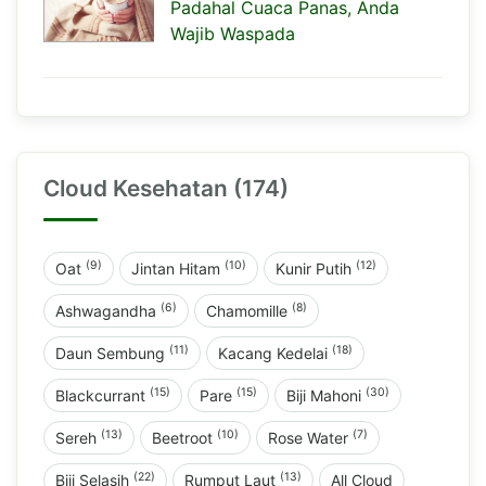
Padahal Cuaca Panas, Anda
Wajib Waspada
Cloud Kesehatan (174)
(9)
(10)
(12)
Oat
Jintan Hitam
Kunir Putih
(6)
(8)
Ashwagandha
Chamomille
(11)
(18)
Daun Sembung
Kacang Kedelai
(15)
(15)
(30)
Blackcurrant
Pare
Biji Mahoni
(13)
(10)
(7)
Sereh
Beetroot
Rose Water
(22)
(13)
Biji Selasih
Rumput Laut
All Cloud