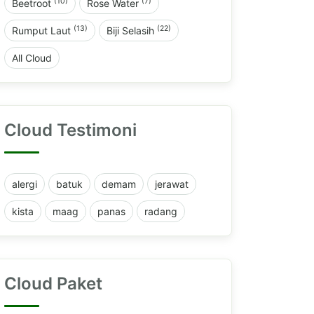
(10)
(7)
Beetroot
Rose Water
(13)
(22)
Rumput Laut
Biji Selasih
All Cloud
Cloud Testimoni
alergi
batuk
demam
jerawat
kista
maag
panas
radang
Cloud Paket