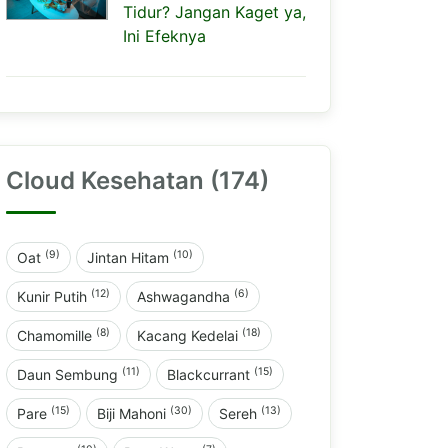
Tidur? Jangan Kaget ya,
Ini Efeknya
Cloud Kesehatan (174)
(9)
(10)
Oat
Jintan Hitam
(12)
(6)
Kunir Putih
Ashwagandha
(8)
(18)
Chamomille
Kacang Kedelai
(11)
(15)
Daun Sembung
Blackcurrant
(15)
(30)
(13)
Pare
Biji Mahoni
Sereh