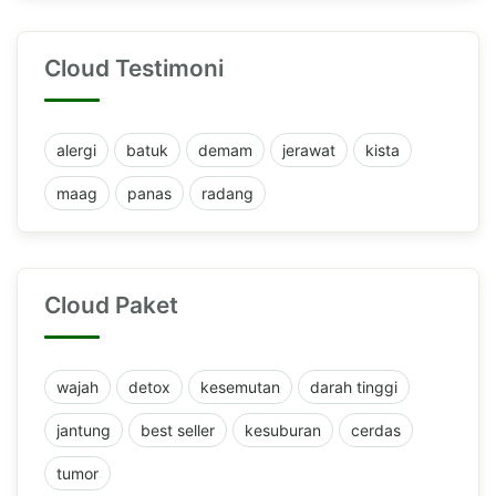
Cloud Testimoni
alergi
batuk
demam
jerawat
kista
maag
panas
radang
Cloud Paket
wajah
detox
kesemutan
darah tinggi
jantung
best seller
kesuburan
cerdas
tumor