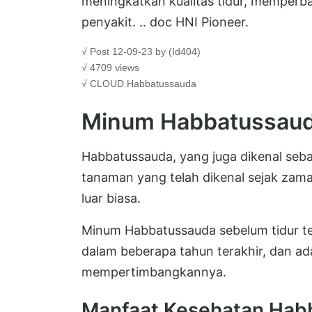
meningkatkan kualitas tidur, memperba
penyakit. .. doc HNI Pioneer.
√ Post 12-09-23 by (Id404)
√ 4709 views
√ CLOUD
Habbatussauda
Minum Habbatussaud
Habbatussauda, yang juga dikenal sebag
tanaman yang telah dikenal sejak za
luar biasa.
Minum Habbatussauda sebelum tidur te
dalam beberapa tahun terakhir, dan a
mempertimbangkannya.
Manfaat Kesehatan Hab