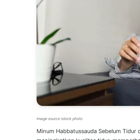
Image source istock photo
Minum Habbatussauda Sebelum Tidur da