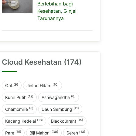
Berlebihan bagi
Kesehatan, Ginjal
Taruhannya
Cloud Kesehatan (174)
(9)
(10)
Oat
Jintan Hitam
(12)
(6)
Kunir Putih
Ashwagandha
(8)
(11)
Chamomille
Daun Sembung
(18)
(15)
Kacang Kedelai
Blackcurrant
(15)
(30)
(13)
Pare
Biji Mahoni
Sereh