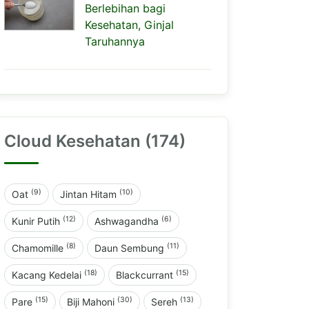
Berlebihan bagi
Kesehatan, Ginjal
Taruhannya
Cloud Kesehatan (174)
(9)
(10)
Oat
Jintan Hitam
(12)
(6)
Kunir Putih
Ashwagandha
(8)
(11)
Chamomille
Daun Sembung
(18)
(15)
Kacang Kedelai
Blackcurrant
(15)
(30)
(13)
Pare
Biji Mahoni
Sereh