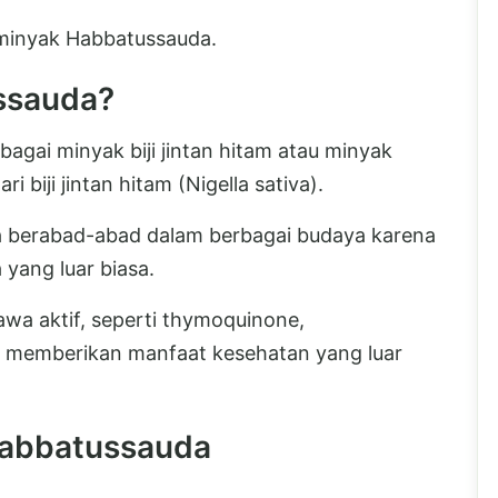
i minyak Habbatussauda.
ssauda?
agai minyak biji jintan hitam atau minyak
i biji jintan hitam (Nigella sativa).
ama berabad-abad dalam berbagai budaya karena
 yang luar biasa.
wa aktif, seperti thymoquinone,
 memberikan manfaat kesehatan yang luar
Habbatussauda