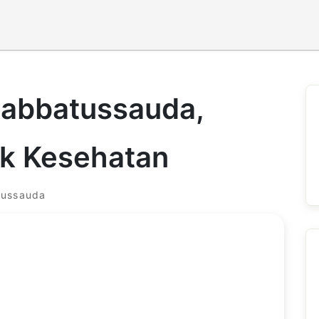
Habbatussauda,
uk Kesehatan
tussauda