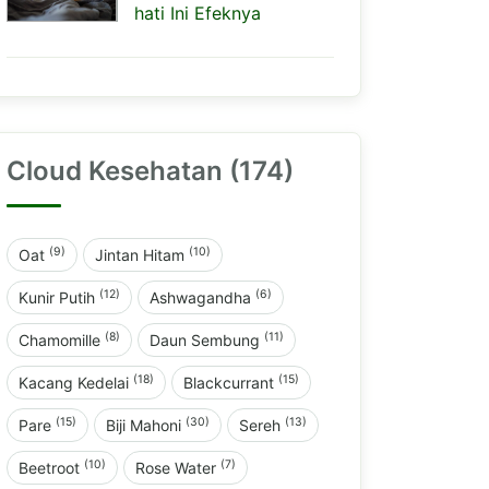
hati Ini Efeknya
Cloud Kesehatan (174)
(9)
(10)
Oat
Jintan Hitam
(12)
(6)
Kunir Putih
Ashwagandha
(8)
(11)
Chamomille
Daun Sembung
(18)
(15)
Kacang Kedelai
Blackcurrant
(15)
(30)
(13)
Pare
Biji Mahoni
Sereh
(10)
(7)
Beetroot
Rose Water