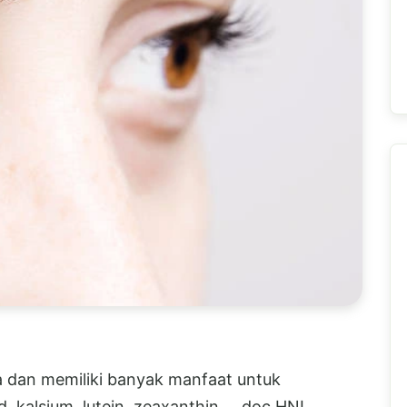
a dan memiliki banyak manfaat untuk
 kalsium, lutein, zeaxanthin, .. doc HNI