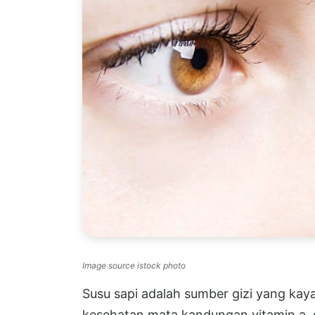
Image source istock photo
Susu sapi adalah sumber gizi yang kay
kesehatan mata kandungan vitamin a, d,