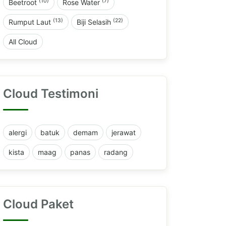
(10)
(7)
Beetroot
Rose Water
(13)
(22)
Rumput Laut
Biji Selasih
All Cloud
Cloud Testimoni
alergi
batuk
demam
jerawat
kista
maag
panas
radang
Cloud Paket