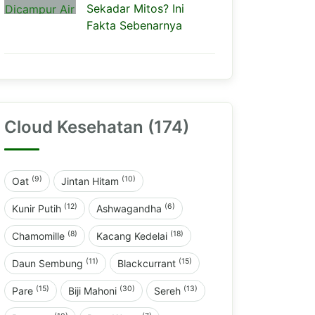
Sekadar Mitos? Ini
Fakta Sebenarnya
Cloud Kesehatan (174)
(9)
(10)
Oat
Jintan Hitam
(12)
(6)
Kunir Putih
Ashwagandha
(8)
(18)
Chamomille
Kacang Kedelai
(11)
(15)
Daun Sembung
Blackcurrant
(15)
(30)
(13)
Pare
Biji Mahoni
Sereh