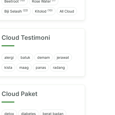
(10)
(7)
Beetroot
Rose Water
(22)
(10)
Biji Selasih
Kitolod
All Cloud
Cloud Testimoni
alergi
batuk
demam
jerawat
kista
maag
panas
radang
Cloud Paket
detox
diabetes
berat badan