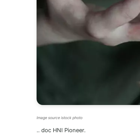
Image source istock photo
.. doc HNI Pioneer.