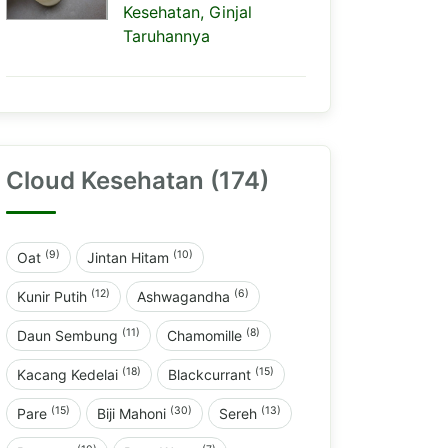
Kesehatan, Ginjal
Taruhannya
Cloud Kesehatan (174)
(9)
(10)
Oat
Jintan Hitam
(12)
(6)
Kunir Putih
Ashwagandha
(11)
(8)
Daun Sembung
Chamomille
(18)
(15)
Kacang Kedelai
Blackcurrant
(15)
(30)
(13)
Pare
Biji Mahoni
Sereh