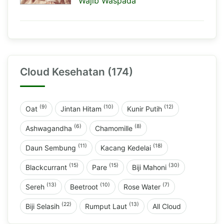
Wajib Waspada
Cloud Kesehatan (174)
(9)
(10)
(12)
Oat
Jintan Hitam
Kunir Putih
(6)
(8)
Ashwagandha
Chamomille
(11)
(18)
Daun Sembung
Kacang Kedelai
(15)
(15)
(30)
Blackcurrant
Pare
Biji Mahoni
(13)
(10)
(7)
Sereh
Beetroot
Rose Water
(22)
(13)
Biji Selasih
Rumput Laut
All Cloud