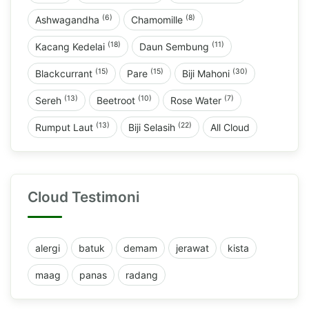
(6)
(8)
Ashwagandha
Chamomille
(18)
(11)
Kacang Kedelai
Daun Sembung
(15)
(15)
(30)
Blackcurrant
Pare
Biji Mahoni
(13)
(10)
(7)
Sereh
Beetroot
Rose Water
(13)
(22)
Rumput Laut
Biji Selasih
All Cloud
Cloud Testimoni
alergi
batuk
demam
jerawat
kista
maag
panas
radang