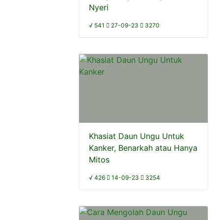
Nyeri
√ 541
27-09-23
3270
Khasiat Daun Ungu Untuk
Kanker, Benarkah atau Hanya
Mitos
√ 426
14-09-23
3254