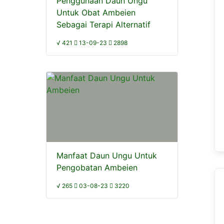
Penggunaan Daun Ungu
Untuk Obat Ambeien
Sebagai Terapi Alternatif
√ 421
13-09-23
2898
Manfaat Daun Ungu Untuk
Pengobatan Ambeien
√ 265
03-08-23
3220