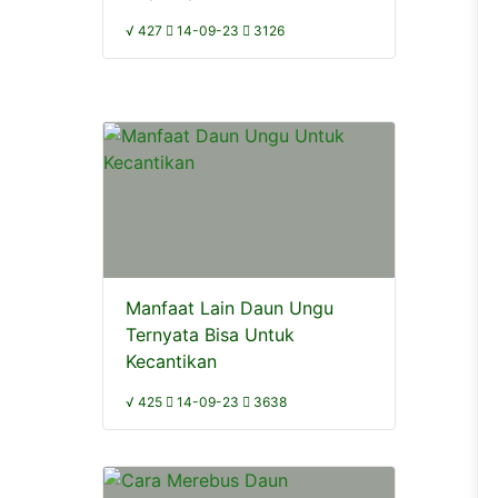
√ 427
14-09-23
3126
Manfaat Lain Daun Ungu
Ternyata Bisa Untuk
Kecantikan
√ 425
14-09-23
3638