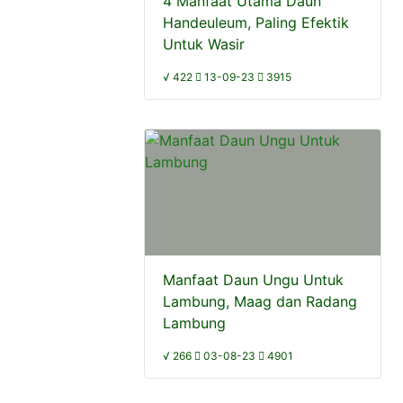
4 Manfaat Utama Daun
Handeuleum, Paling Efektik
Untuk Wasir
√ 422
13-09-23
3915
Manfaat Daun Ungu Untuk
Lambung, Maag dan Radang
Lambung
√ 266
03-08-23
4901