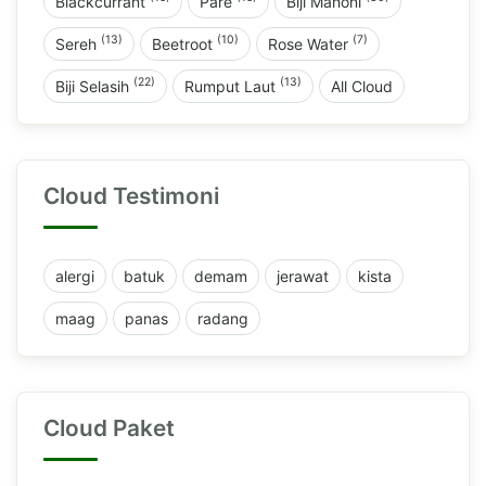
Blackcurrant
Pare
Biji Mahoni
(13)
(10)
(7)
Sereh
Beetroot
Rose Water
(22)
(13)
Biji Selasih
Rumput Laut
All Cloud
Cloud Testimoni
alergi
batuk
demam
jerawat
kista
maag
panas
radang
Cloud Paket