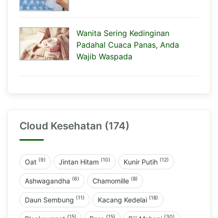
Wanita Sering Kedinginan
Padahal Cuaca Panas, Anda
Wajib Waspada
Cloud Kesehatan (174)
(9)
(10)
(12)
Oat
Jintan Hitam
Kunir Putih
(6)
(8)
Ashwagandha
Chamomille
(11)
(18)
Daun Sembung
Kacang Kedelai
(15)
(15)
(30)