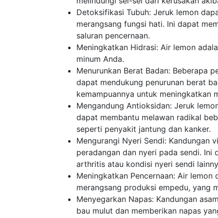
melindungi sel-sel dari kerusakan akib
Detoksifikasi Tubuh: Jeruk lemon da
merangsang fungsi hati. Ini dapat m
saluran pencernaan.
Meningkatkan Hidrasi: Air lemon adala
minum Anda.
Menurunkan Berat Badan: Beberapa pe
dapat mendukung penurunan berat bada
kemampuannya untuk meningkatkan m
Mengandung Antioksidan: Jeruk lemon
dapat membantu melawan radikal bebas
seperti penyakit jantung dan kanker.
Mengurangi Nyeri Sendi: Kandungan 
peradangan dan nyeri pada sendi. Ini
arthritis atau kondisi nyeri sendi lainny
Meningkatkan Pencernaan: Air lemon
merangsang produksi empedu, yang m
Menyegarkan Napas: Kandungan asam 
bau mulut dan memberikan napas yang