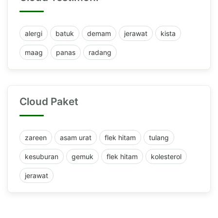
alergi
batuk
demam
jerawat
kista
maag
panas
radang
Cloud Paket
zareen
asam urat
flek hitam
tulang
kesuburan
gemuk
flek hitam
kolesterol
jerawat