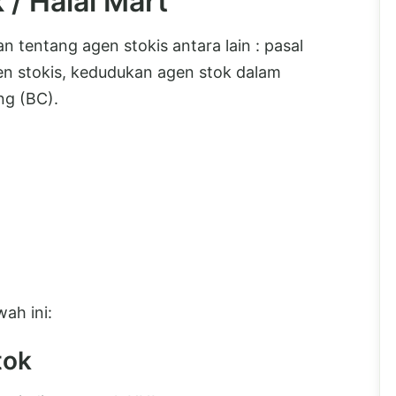
 / Halal Mart
n tentang agen stokis antara lain : pasal
en stokis, kedudukan agen stok dalam
ng (BC).
ah ini:
tok