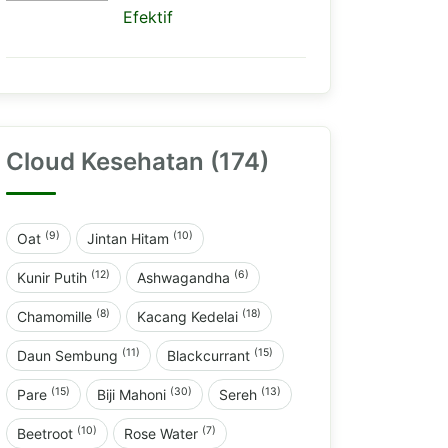
Efektif
Cloud Kesehatan (174)
(9)
(10)
Oat
Jintan Hitam
(12)
(6)
Kunir Putih
Ashwagandha
(8)
(18)
Chamomille
Kacang Kedelai
(11)
(15)
Daun Sembung
Blackcurrant
(15)
(30)
(13)
Pare
Biji Mahoni
Sereh
(10)
(7)
Beetroot
Rose Water