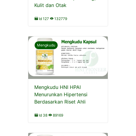
Kulit dan Otak
Id 127
132779
Mengkudu
Mengkudu HNI HPAI
Menurunkan Hipertensi
Berdasarkan Riset Ahli
Id 38
89169