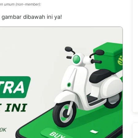
umen umum (non-member):
gambar dibawah ini ya!