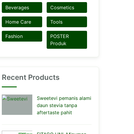
Beverages
Cosmetics
Home Care
Tools
Fashion
POSTER
Produk
Recent Products
Sweetevi pemanis alami
daun stevia tanpa
aftertaste pahit