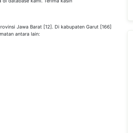
 di database kami. Terima kasih
ovinsi Jawa Barat [12]. Di kabupaten Garut [166]
matan antara lain: