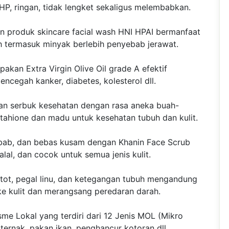
r HP, ringan, tidak lengket sekaligus melembabkan.
 produk skincare facial wash HNI HPAI bermanfaat
 termasuk minyak berlebih penyebab jerawat.
pakan Extra Virgin Olive Oil grade A efektif
ncegah kanker, diabetes, kolesterol dll.
man serbuk kesehatan dengan rasa aneka buah-
ahione dan madu untuk kesehatan tubuh dan kulit.
embab, dan bebas kusam dengan Khanin Face Scrub
lal, dan cocok untuk semua jenis kulit.
tot, pegal linu, dan ketegangan tubuh mengandung
e kulit dan merangsang peredaran darah.
me Lokal yang terdiri dari 12 Jenis MOL (Mikro
ternak, pakan ikan, penghancur kotoran dll