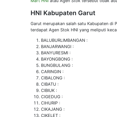
Mart HNI
atau Agen Stok tersebut tidak ada
HNI Kabupaten Garut
Garut merupakan salah satu Kabupaten di Pr
terdapat Agen Stok HNI yang meliputi keca
BALUBURLIMBANGAN :
BANJARWANGI :
BANYURESMI :
BAYONGBONG :
BUNGBULANG :
CARINGIN :
CIBALONG :
CIBATU :
CIBIUK :
CIGEDUG :
CIHURIP :
CIKAJANG :
CIKELET :