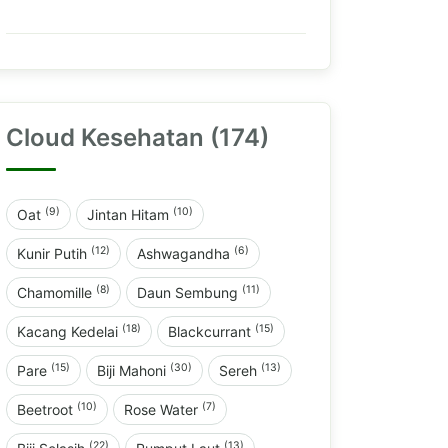
Cloud Kesehatan (174)
(9)
(10)
Oat
Jintan Hitam
(12)
(6)
Kunir Putih
Ashwagandha
(8)
(11)
Chamomille
Daun Sembung
(18)
(15)
Kacang Kedelai
Blackcurrant
(15)
(30)
(13)
Pare
Biji Mahoni
Sereh
(10)
(7)
Beetroot
Rose Water
(22)
(13)