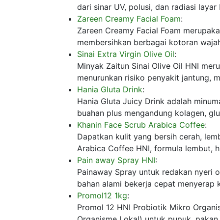
dari sinar UV, polusi, dan radiasi laya
Zareen Creamy Facial Foam
:
Zareen Creamy Facial Foam merupakan
membersihkan berbagai kotoran wajah
Sinai Extra Virgin Olive Oil
:
Minyak Zaitun Sinai Olive Oil HNI meru
menurunkan risiko penyakit jantung, me
Hania Gluta Drink
:
Hania Gluta Juicy Drink adalah minu
buahan plus mengandung kolagen, glut
Khanin Face Scrub Arabica Coffee
:
Dapatkan kulit yang bersih cerah, l
Arabica Coffee HNI, formula lembut, ha
Pain away Spray HNI
:
Painaway Spray untuk redakan nyeri o
bahan alami bekerja cepat menyerap k
Promol12 1kg
:
Promol 12 HNI Probiotik Mikro Organis
Organisme Lokal) untuk pupuk, pakan 