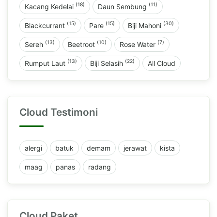
(18)
(11)
Kacang Kedelai
Daun Sembung
(15)
(15)
(30)
Blackcurrant
Pare
Biji Mahoni
(13)
(10)
(7)
Sereh
Beetroot
Rose Water
(13)
(22)
Rumput Laut
Biji Selasih
All Cloud
Cloud Testimoni
alergi
batuk
demam
jerawat
kista
maag
panas
radang
Cloud Paket