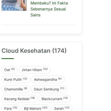
Membeku? Ini Fakta
Sebenarnya Sesuai
Sains
Cloud Kesehatan (174)
(9)
(10)
Oat
Jintan Hitam
(12)
(6)
Kunir Putih
Ashwagandha
(8)
(11)
Chamomille
Daun Sembung
(18)
(15)
Kacang Kedelai
Blackcurrant
(15)
(30)
(13)
Pare
Biji Mahoni
Sereh