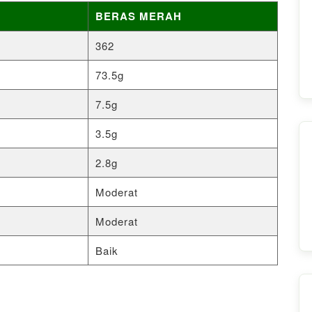
BERAS MERAH
362
73.5g
7.5g
3.5g
2.8g
Moderat
Moderat
Baik