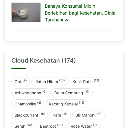
Bahaya Konsumsi Micin
Berlebihan bagi Kesehatan, Ginjal
Taruhannya
Cloud Kesehatan (174)
(9)
(10)
(12)
Oat
Jintan Hitam
Kunir Putih
(6)
(11)
Ashwagandha
Daun Sembung
(8)
(18)
Chamomille
Kacang Kedelai
(15)
(15)
(30)
Blackcurrant
Pare
Biji Mahoni
(13)
(10)
(7)
Sereh
Beetroot
Rose Water