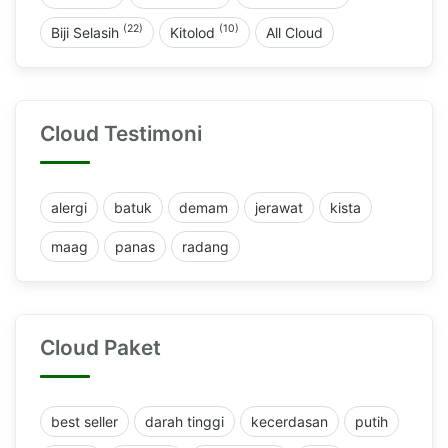
(22)
(10)
Biji Selasih
Kitolod
All Cloud
Cloud Testimoni
alergi
batuk
demam
jerawat
kista
maag
panas
radang
Cloud Paket
best seller
darah tinggi
kecerdasan
putih