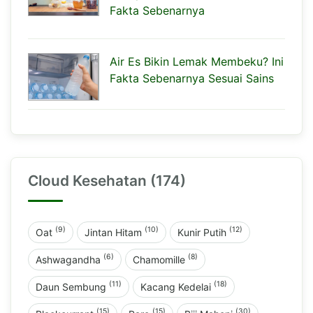
Fakta Sebenarnya
Air Es Bikin Lemak Membeku? Ini
Fakta Sebenarnya Sesuai Sains
Cloud Kesehatan (174)
(9)
(10)
(12)
Oat
Jintan Hitam
Kunir Putih
(6)
(8)
Ashwagandha
Chamomille
(11)
(18)
Daun Sembung
Kacang Kedelai
(15)
(15)
(30)