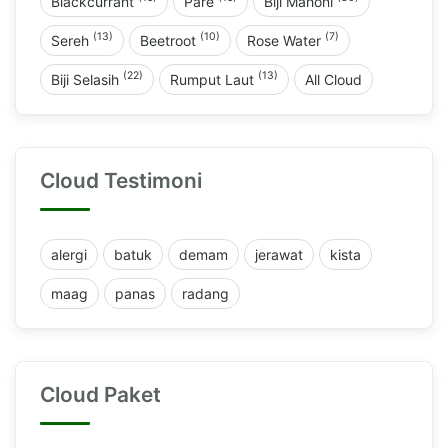
Blackcurrant
Pare
Biji Mahoni
(13)
(10)
(7)
Sereh
Beetroot
Rose Water
(22)
(13)
Biji Selasih
Rumput Laut
All Cloud
Cloud Testimoni
alergi
batuk
demam
jerawat
kista
maag
panas
radang
Cloud Paket