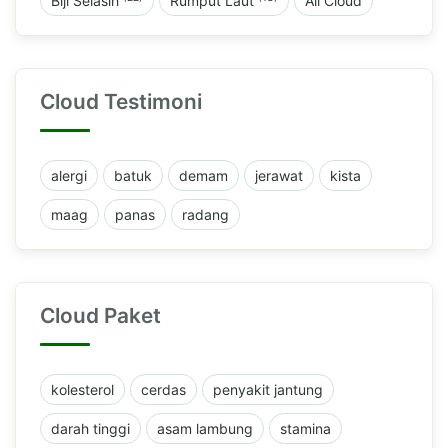
Biji Selasih
Rumput Laut
All Cloud
Cloud Testimoni
alergi
batuk
demam
jerawat
kista
maag
panas
radang
Cloud Paket
kolesterol
cerdas
penyakit jantung
darah tinggi
asam lambung
stamina