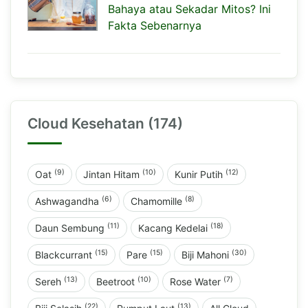
Bahaya atau Sekadar Mitos? Ini
Fakta Sebenarnya
Cloud Kesehatan (174)
(9)
(10)
(12)
Oat
Jintan Hitam
Kunir Putih
(6)
(8)
Ashwagandha
Chamomille
(11)
(18)
Daun Sembung
Kacang Kedelai
(15)
(15)
(30)
Blackcurrant
Pare
Biji Mahoni
(13)
(10)
(7)
Sereh
Beetroot
Rose Water
(22)
(13)