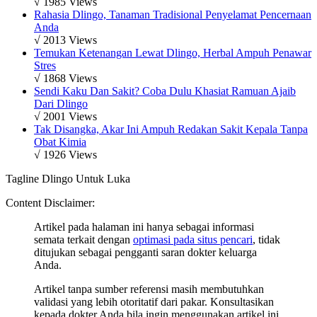
√ 1985 Views
Rahasia Dlingo, Tanaman Tradisional Penyelamat Pencernaan
Anda
√ 2013 Views
Temukan Ketenangan Lewat Dlingo, Herbal Ampuh Penawar
Stres
√ 1868 Views
Sendi Kaku Dan Sakit? Coba Dulu Khasiat Ramuan Ajaib
Dari Dlingo
√ 2001 Views
Tak Disangka, Akar Ini Ampuh Redakan Sakit Kepala Tanpa
Obat Kimia
√ 1926 Views
Tagline Dlingo Untuk Luka
Content Disclaimer:
Artikel pada halaman ini hanya sebagai informasi
semata terkait dengan
optimasi pada situs pencari
, tidak
ditujukan sebagai pengganti saran dokter keluarga
Anda.
Artikel tanpa sumber referensi masih membutuhkan
validasi yang lebih otoritatif dari pakar. Konsultasikan
kepada dokter Anda bila ingin menggunakan artikel ini.