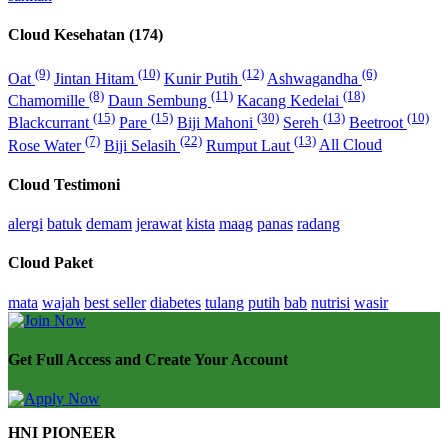
Cloud Kesehatan (174)
(9)
(10)
(12)
(6)
Oat
Jintan Hitam
Kunir Putih
Ashwagandha
(8)
(11)
(18)
Chamomille
Daun Sembung
Kacang Kedelai
(15)
(15)
(30)
(13)
(10)
Blackcurrant
Pare
Biji Mahoni
Sereh
Beetroot
(7)
(22)
(13)
Rose Water
Biji Selasih
Rumput Laut
All Cloud
Cloud Testimoni
alergi
batuk
demam
jerawat
kista
maag
panas
radang
Cloud Paket
mata
wajah
best seller
diabetes
tulang
putih
bab
nutrisi
wasir
Get Full Access and Create Your Account
HNI PIONEER