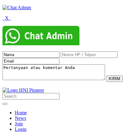
X
Home
News
Join
Login