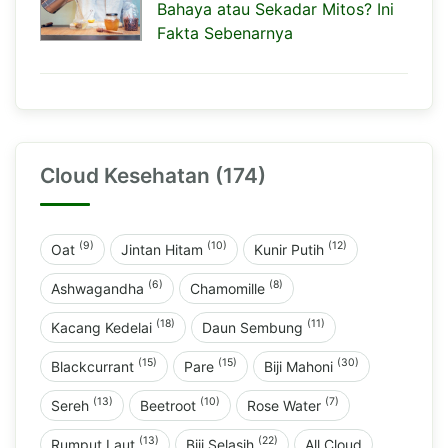
Bahaya atau Sekadar Mitos? Ini
Fakta Sebenarnya
Cloud Kesehatan (174)
(9)
(10)
(12)
Oat
Jintan Hitam
Kunir Putih
(6)
(8)
Ashwagandha
Chamomille
(18)
(11)
Kacang Kedelai
Daun Sembung
(15)
(15)
(30)
Blackcurrant
Pare
Biji Mahoni
(13)
(10)
(7)
Sereh
Beetroot
Rose Water
(13)
(22)
Rumput Laut
Biji Selasih
All Cloud