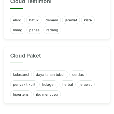
Cloud Testimoni
alergi
batuk
demam
jerawat
kista
maag
panas
radang
Cloud Paket
kolesterol
daya tahan tubuh
cerdas
penyakit kulit
kolagen
herbal
jerawat
hipertensi
ibu menyusui