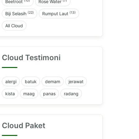
(10)
(7)
Beetroot
Rose Water
(22)
(13)
Biji Selasih
Rumput Laut
All Cloud
Cloud Testimoni
alergi
batuk
demam
jerawat
kista
maag
panas
radang
Cloud Paket