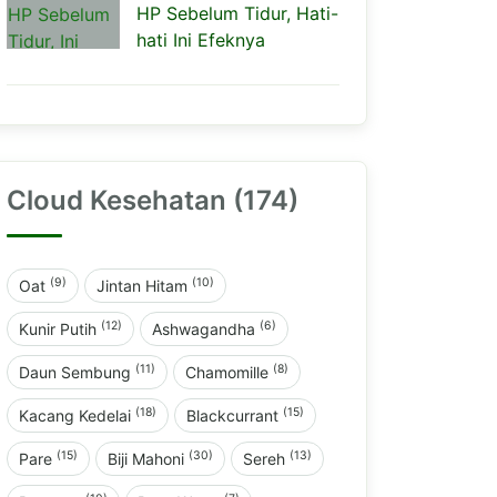
HP Sebelum Tidur, Hati-
hati Ini Efeknya
Cloud Kesehatan (174)
(9)
(10)
Oat
Jintan Hitam
(12)
(6)
Kunir Putih
Ashwagandha
(11)
(8)
Daun Sembung
Chamomille
(18)
(15)
Kacang Kedelai
Blackcurrant
(15)
(30)
(13)
Pare
Biji Mahoni
Sereh