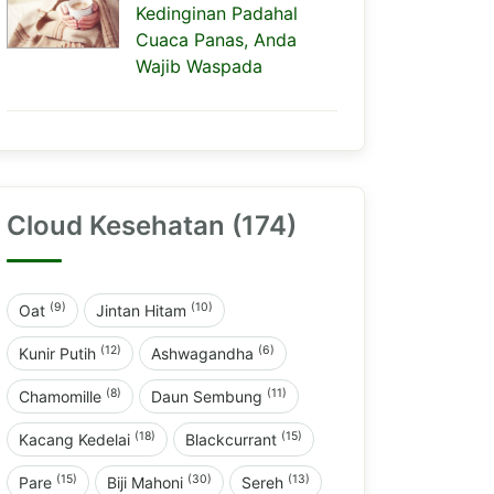
Kedinginan Padahal
Cuaca Panas, Anda
Wajib Waspada
Cloud Kesehatan (174)
(9)
(10)
Oat
Jintan Hitam
(12)
(6)
Kunir Putih
Ashwagandha
(8)
(11)
Chamomille
Daun Sembung
(18)
(15)
Kacang Kedelai
Blackcurrant
(15)
(30)
(13)
Pare
Biji Mahoni
Sereh