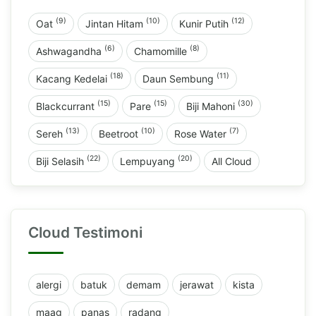
(9)
(10)
(12)
Oat
Jintan Hitam
Kunir Putih
(6)
(8)
Ashwagandha
Chamomille
(18)
(11)
Kacang Kedelai
Daun Sembung
(15)
(15)
(30)
Blackcurrant
Pare
Biji Mahoni
(13)
(10)
(7)
Sereh
Beetroot
Rose Water
(22)
(20)
Biji Selasih
Lempuyang
All Cloud
Cloud Testimoni
alergi
batuk
demam
jerawat
kista
maag
panas
radang