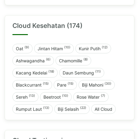
Cloud Kesehatan (174)
(9)
(10)
(12)
Oat
Jintan Hitam
Kunir Putih
(6)
(8)
Ashwagandha
Chamomille
(18)
(11)
Kacang Kedelai
Daun Sembung
(15)
(15)
(30)
Blackcurrant
Pare
Biji Mahoni
(13)
(10)
(7)
Sereh
Beetroot
Rose Water
(13)
(22)
Rumput Laut
Biji Selasih
All Cloud