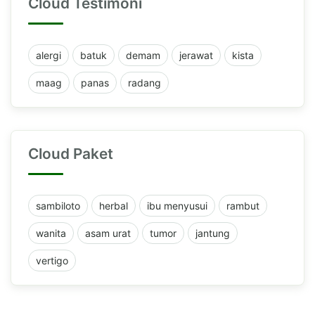
Cloud Testimoni
alergi
batuk
demam
jerawat
kista
maag
panas
radang
Cloud Paket
sambiloto
herbal
ibu menyusui
rambut
wanita
asam urat
tumor
jantung
vertigo