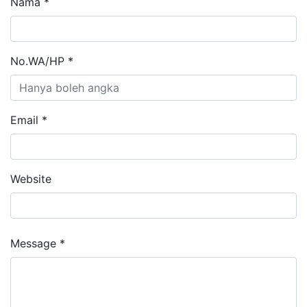
Nama *
No.WA/HP *
Email *
Website
Message *