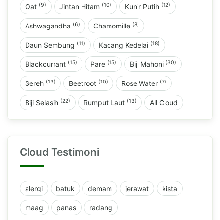
(9)
(10)
(12)
Oat
Jintan Hitam
Kunir Putih
(6)
(8)
Ashwagandha
Chamomille
(11)
(18)
Daun Sembung
Kacang Kedelai
(15)
(15)
(30)
Blackcurrant
Pare
Biji Mahoni
(13)
(10)
(7)
Sereh
Beetroot
Rose Water
(22)
(13)
Biji Selasih
Rumput Laut
All Cloud
Cloud Testimoni
alergi
batuk
demam
jerawat
kista
maag
panas
radang